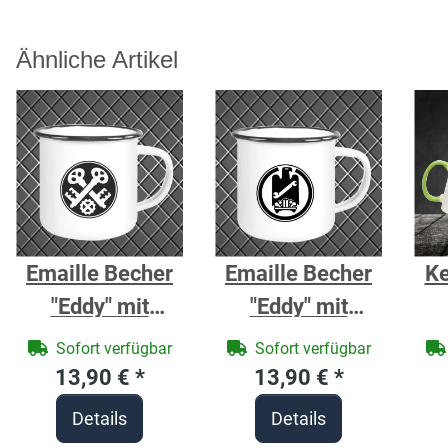
Ähnliche Artikel
Emaille Becher
Emaille Becher
Ke
"Eddy" mit
"Eddy" mit
Motivdruck
Motivdruck
fa
Sofort verfügbar
Sofort verfügbar
Schlosser
Mechatroniker
13,90 €
*
13,90 €
*
Z
Details
Details
und