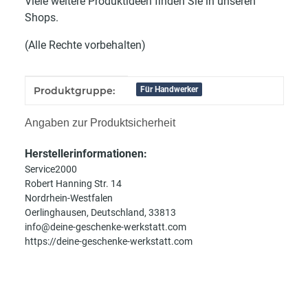
Viele weitere Produktideen finden Sie in unseren
Shops.
(Alle Rechte vorbehalten)
Produkteigenschaft
Wert
Produktgruppe:
Für Handwerker
Angaben zur Produktsicherheit
Herstellerinformationen:
Service2000
Robert Hanning Str. 14
Nordrhein-Westfalen
Oerlinghausen, Deutschland, 33813
info@deine-geschenke-werkstatt.com
https://deine-geschenke-werkstatt.com