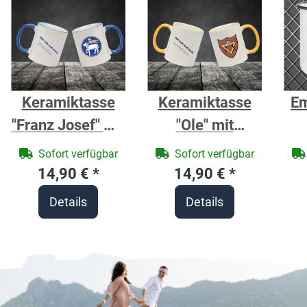
Keramiktasse
Keramiktasse
Em
"Franz Josef" mit
"Ole" mit
farbigen Henkel
farbigen Henkel
Sofort verfügbar
Sofort verfügbar
und
und
14,90 €
*
14,90 €
*
Zunftzeichen
Zunftzeichen
Details
Details
und Spruch
und Spruch
Fleischer
Architekt