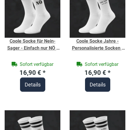
Coole Socke für Nein-
Coole Socke Jahre -
Sager - Einfach nur NÖ -
Personalisierte Socken -
Tennis Socken - Bio-
Bio-Baumwolle - Socken
Baumwolle - Socken
individuell mit Jahrgang
Sofort verfügbar
Sofort verfügbar
individuell bedruckt -
bedruckt - Strümpfe für
16,90 €
*
16,90 €
*
Strümpfe für Geburtstag
Geburtstag
Details
Details