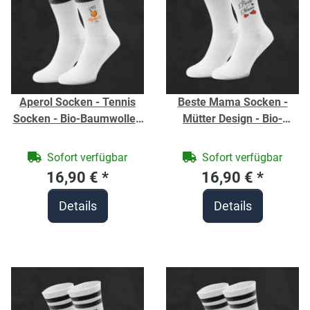
Aperol Socken - Tennis
Beste Mama Socken -
Socken - Bio-Baumwolle -
Mütter Design - Bio-
Socken individuell
Baumwolle - Socken
bedruckt - Strümpfe für
individuell mit
Sofort verfügbar
Sofort verfügbar
Geburtstag
Marienkäfer bedruckt -
16,90 €
*
16,90 €
*
Strümpfe für Geburtstag
oder Muttertag
Details
Details