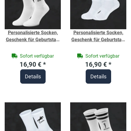
Personalisierte Socken,
Personalisierte Socken,
Geschenk für Geburtstag,
Geschenk für Geburtstag,
Ruhestand - Weiße Sport
Schulanfang Kinder -
Socken -
Schulkind Socken -
Sofort verfügbar
Sofort verfügbar
Jahrgangssocken - Bio-
Fußball -Vereinssocken -
16,90 €
*
16,90 €
*
Baumwolle - Unisex
Größe 32-36 - Unisex
Details
Details