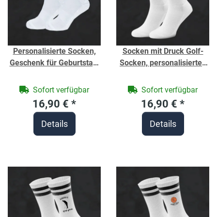
Personalisierte Socken,
Socken mit Druck Golf-
Geschenk für Geburtstag,
Socken, personalisiertes
Schulanfang Mädchen -
Golf-Geschenk - Sport
Weiße Sport Socken -
Socken - Bio-Baumwolle -
Sofort verfügbar
Sofort verfügbar
Pferd -Springreiterin -
Strümpfe für Vereine
16,90 €
*
16,90 €
*
Größe 32-36 - Unisex
Details
Details