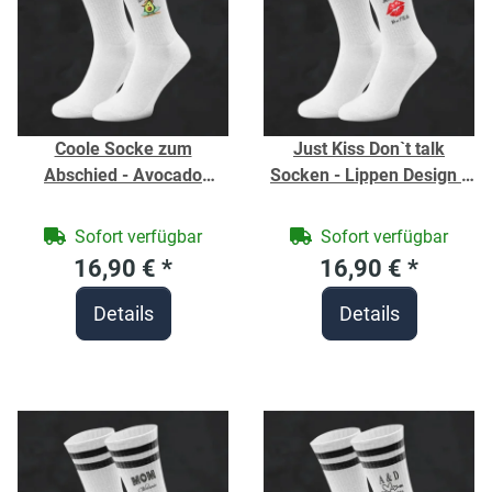
Coole Socke zum
Just Kiss Don`t talk
Abschied - Avocado
Socken - Lippen Design -
Cartoon Tennis Socken -
Tennis Socken - Bio-
Bio-Baumwolle -
Baumwolle - Socken
Sofort verfügbar
Sofort verfügbar
urlaubsreife Socken -
individuell bedruckt -
16,90 €
*
16,90 €
*
Strümpfe für Geburtstag /
Strümpfe für Geburtstag
Auswanderung
Details
Details