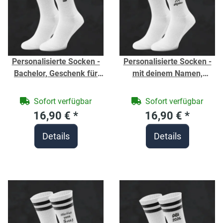
Personalisierte Socken -
Personalisierte Socken -
Bachelor, Geschenk für
mit deinem Namen,
Abschluss - Weiße Sport
Geschenk für Tennis
Socken -
Spieler - Weiße Sport
Sofort verfügbar
Sofort verfügbar
Jahrgangssocken - Bio-
Socken - Vereinssocken -
16,90 €
*
16,90 €
*
Baumwolle - Unisex
Bio-Baumwolle - Unisex
Details
Details