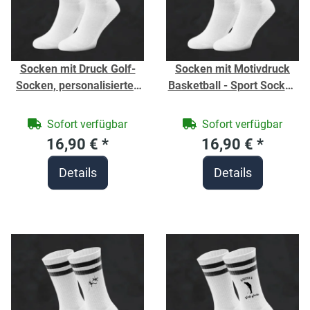
Socken mit Druck Golf-
Socken mit Motivdruck
Socken, personalisiertes
Basketball - Sport Socken
Golf-Geschenk - Sport
- Fitness - Bio-Baumwolle
Socken - Bio-Baumwolle -
- Strümpfe für den Verein
Sofort verfügbar
Sofort verfügbar
Strümpfe für Vereine
- individuell bedruckt
16,90 €
*
16,90 €
*
Details
Details