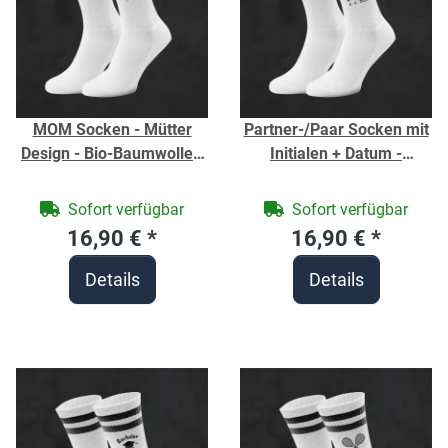
MOM Socken - Mütter
Partner-/Paar Socken mit
Design - Bio-Baumwolle -
Initialen + Datum -
Socken individuell mit
Jahrestag-Socken -
Namen bedruckt -
personalisiert -
Sofort verfügbar
Sofort verfügbar
Strümpfe für Geburtstag
Tennissocken - Hochzeits-
16,90 €
*
16,90 €
*
oder Muttertag
Socken/Hochzeitstag
Details
Details