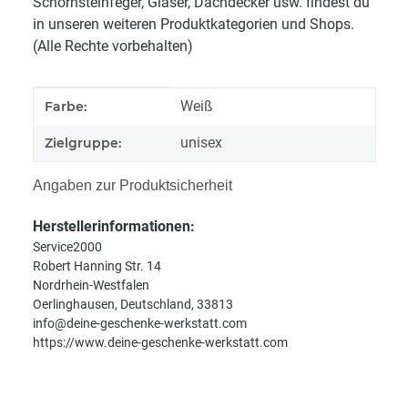
Schornsteinfeger, Glaser, Dachdecker usw. findest du
in unseren weiteren Produktkategorien und Shops.
(Alle Rechte vorbehalten)
Produkteigenschaft
Wert
Weiß
Farbe:
unisex
Zielgruppe:
Angaben zur Produktsicherheit
Herstellerinformationen:
Service2000
Robert Hanning Str. 14
Nordrhein-Westfalen
Oerlinghausen, Deutschland, 33813
info@deine-geschenke-werkstatt.com
https://www.deine-geschenke-werkstatt.com