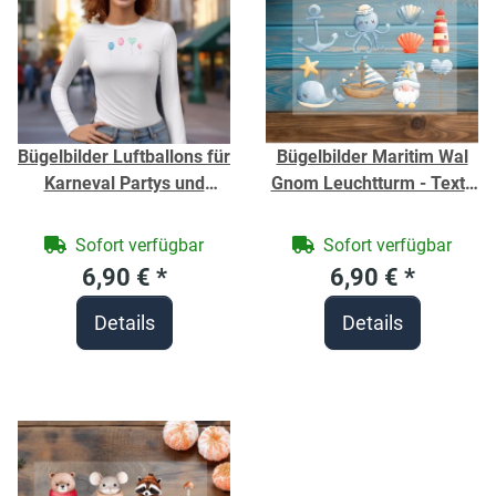
Bügelbilder Luftballons für
Bügelbilder Maritim Wal
Karneval Partys und
Gnom Leuchtturm - Textil
andere Anlässe - Textil
Aufbügler
Aufbügler - Fröhlicher
Sofort verfügbar
Sofort verfügbar
Druck für Textilien ist ein
6,90 €
*
6,90 €
*
Must-have
Details
Details