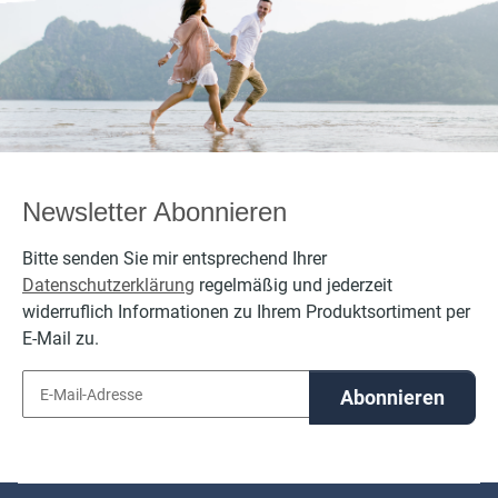
bestickt
bestickt
personalisierbar
personalisierbar
per
mit Namen
mit Namen
Newsletter Abonnieren
Bitte senden Sie mir entsprechend Ihrer
Datenschutzerklärung
regelmäßig und jederzeit
widerruflich Informationen zu Ihrem Produktsortiment per
E-Mail zu.
Abonnieren