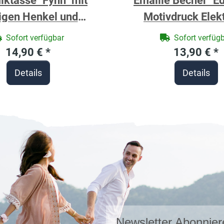
ktasse "Fynn" mit
Emaille Becher "Ed
igen Henkel und
Motivdruck Elekt
eichen und Spruch
Sofort verfügbar
Sofort verfüg
Ziegler
14,90 €
*
13,90 €
*
Details
Details
Newsletter Abonnier