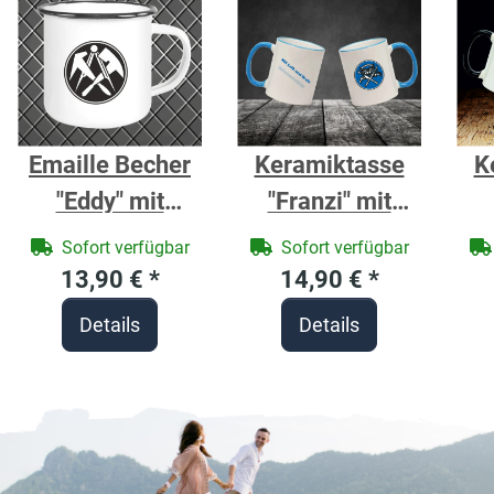
Emaille Becher
Keramiktasse
K
"Eddy" mit
"Franzi" mit
Motivdruck
farbigen Henkel
Sofort verfügbar
Sofort verfügbar
Dachdecker
und
13,90 €
*
14,90 €
*
Zunftzeichen
Details
Details
und Spruch
P
Zahntechniker