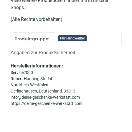
Viele weitere Produktideen finden Sie in unseren
Shops.
(Alle Rechte vorbehalten)
Produkteigenschaft
Wert
Produktgruppe:
Für Handwerker
Angaben zur Produktsicherheit
Herstellerinformationen:
Service2000
Robert Hanning Str. 14
Nordrhein-Westfalen
Oerlinghausen, Deutschland, 33813
info@deine-geschenke-werkstatt.com
https://deine-geschenke-werkstatt.com