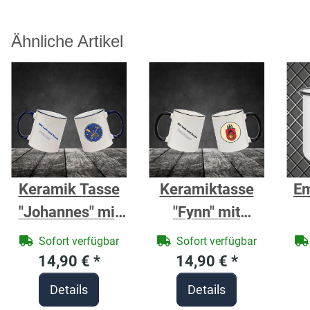
Ähnliche Artikel
Keramik Tasse
Keramiktasse
Em
"Johannes" mit
"Fynn" mit
farbigen Henkel
farbigen Henkel
Sofort verfügbar
Sofort verfügbar
und
und
14,90 €
*
14,90 €
*
Zunftzeichen
Zunftzeichen
Details
Details
und Spruchdruck
und Spruch