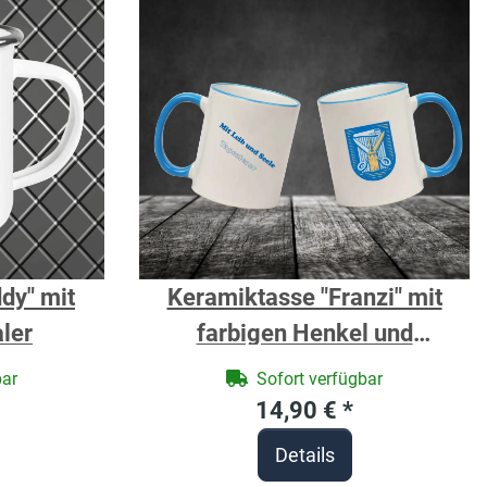
dy" mit
Keramiktasse "Franzi" mit
ler
farbigen Henkel und
Zunftzeichen und Spruch
bar
Sofort verfügbar
Tapezierer
14,90 €
*
Details