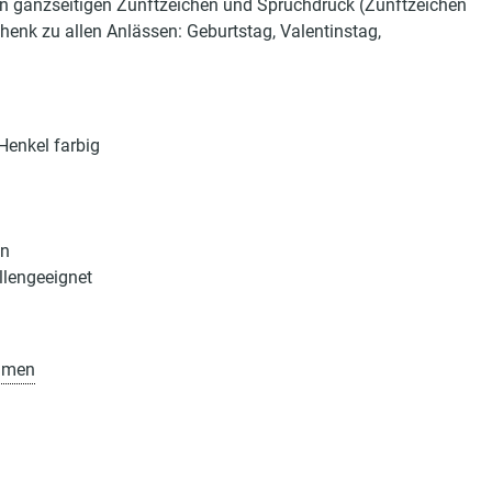
en ganzseitigen Zunftzeichen und Spruchdruck (Zunftzeichen
henk zu allen Anlässen: Geburtstag, Valentinstag,
Henkel farbig
en
lengeeignet
amen