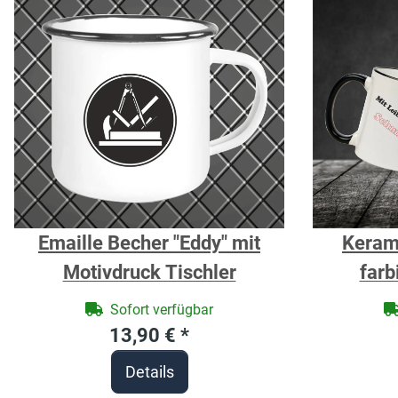
Emaille Becher "Eddy" mit
Kerami
Motivdruck Tischler
farb
Zunftz
Sofort verfügbar
13,90 €
*
Details