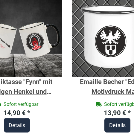
ktasse "Fynn" mit
Emaille Becher "Ed
igen Henkel und
Motivdruck Ma
eichen und Spruch
Sofort verfügbar
Sofort verfüg
Schmied
14,90 €
*
13,90 €
*
Details
Details