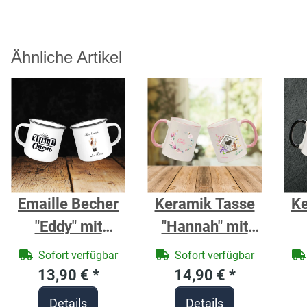
Ähnliche Artikel
Emaille Becher
Keramik Tasse
Ke
"Eddy" mit
"Hannah" mit
Motivdruck
farbigen Henkel
fa
Sofort verfügbar
Sofort verfügbar
Küchenchefin
Motivdruck
13,90 €
*
14,90 €
*
Sweet home
Details
Details