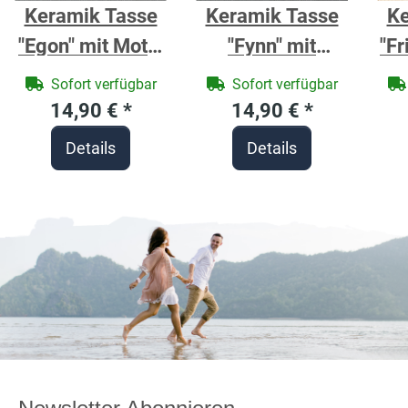
Keramik Tasse
Keramik Tasse
Ke
"Egon" mit Motiv
"Fynn" mit
"Fr
Meisterschütze
farbigen Henkel
Ki
Sofort verfügbar
Sofort verfügbar
personlisierbar
und Motivdruck
per
14,90 €
*
14,90 €
*
Stadt
Details
Details
Koordinaten