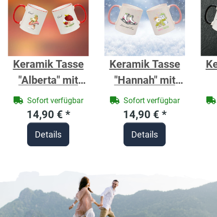
Keramik Tasse
Keramik Tasse
Ke
"Alberta" mit
"Hannah" mit
farbigen Henkel
farbigen Henkel
fa
Sofort verfügbar
Sofort verfügbar
und Motivdruck
Motivdruck Rosa
14,90 €
*
14,90 €
*
Pilze
Winter Bärchen
Details
Details
personalisierbar