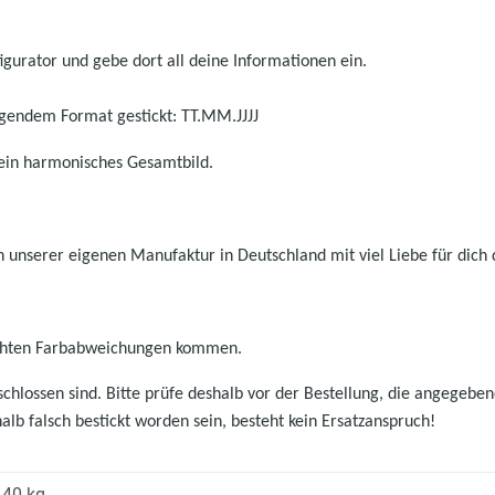
gurator und gebe dort all deine Informationen ein.
gendem Format gestickt: TT.MM.JJJJ
 ein harmonisches Gesamtbild.
 unserer eigenen Manufaktur in Deutschland mit viel Liebe für dich 
eichten Farbabweichungen kommen.
hlossen sind. Bitte prüfe deshalb vor der Bestellung, die angegebenen
halb falsch bestickt worden sein, besteht kein Ersatzanspruch!
,40 kg