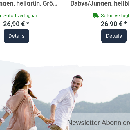
gen, hellgrün, Größe
Babys/Jungen, hellb
x 80 cm, Motiv Dino
ca. 80 x 80 cm, Mot
Sofort verfügbar
Sofort verfüg
rottee in Baumwolle,
Frottee in Baumwolle
26,90 €
*
26,90 €
*
 personalisierbar mit
personalisierbar m
Details
Details
Namen
Newsletter Abonnier