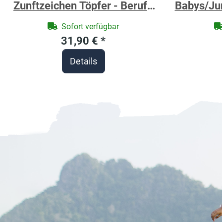
Zunftzeichen Töpfer - Berufe
Babys/Jun
Shirt für Handwerker
ca. 80 
Sofort verfügbar
Tyrex, F
31,90 €
*
bestickt
Details