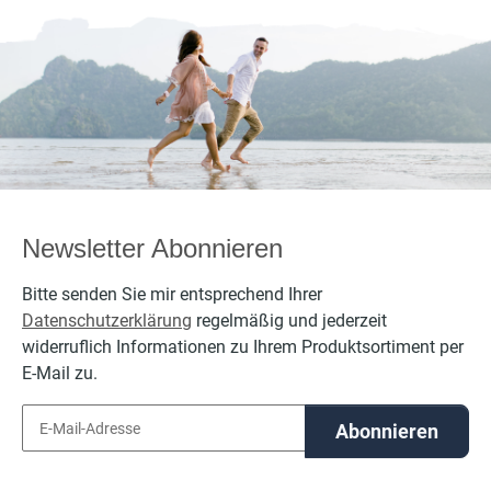
Baumwolle,
Baumwolle,
bestickt
bestickt
personalisierbar
personalisierbar
per
mit Namen
mit Namen
Newsletter Abonnieren
Bitte senden Sie mir entsprechend Ihrer
Datenschutzerklärung
regelmäßig und jederzeit
widerruflich Informationen zu Ihrem Produktsortiment per
E-Mail zu.
Abonnieren