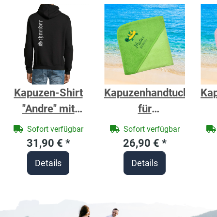
Kapuzen-Shirt
Kapuzenhandtuch
Ka
"Andre" mit
für
Zunftzeichen
Babys/Jungen,
Ba
Sofort verfügbar
Sofort verfügbar
Schneider -
hellgrün, Größe
ro
31,90 €
*
26,90 €
*
Berufe Shirt für
ca. 80 x 80 cm,
Details
Details
Handwerker
Motiv
M
Schildkröte,
Frottee in