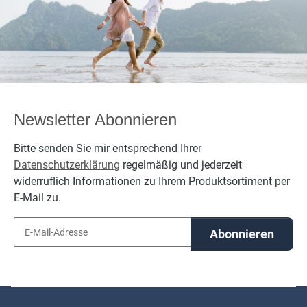
Baumwolle,
bestickt
per
personalisierbar
mit Namen
Newsletter Abonnieren
Bitte senden Sie mir entsprechend Ihrer
Datenschutzerklärung
regelmäßig und jederzeit
widerruflich Informationen zu Ihrem Produktsortiment per
E-Mail zu.
Abonnieren