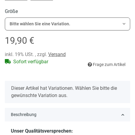
Mit Leib und Seele
Nur Gott steht über uns
Größe
Bitte wählen Sie eine Variation.
19,90 €
inkl. 19% USt. , zzgl.
Versand
Sofort verfügbar
Frage zum Artikel
x
Dieser Artikel hat Variationen. Wählen Sie bitte die
gewünschte Variation aus.
Beschreibung
Unser Qualitätsversprechen: