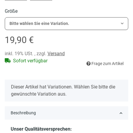
Mit Leib und Seele
Nur Gott steht über uns
Größe
Bitte wählen Sie eine Variation.
19,90 €
inkl. 19% USt. , zzgl.
Versand
Sofort verfügbar
Frage zum Artikel
x
Dieser Artikel hat Variationen. Wählen Sie bitte die
gewünschte Variation aus.
Beschreibung
Unser Qualitätsversprechen: