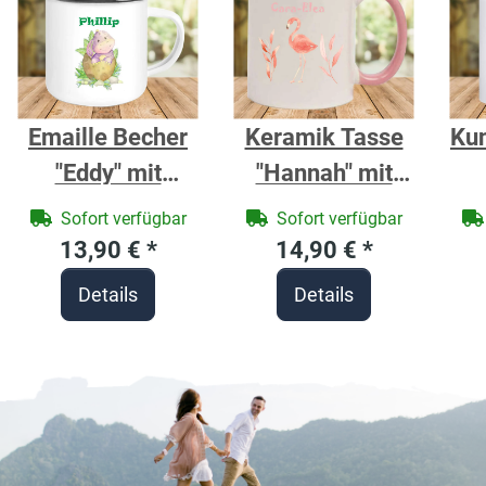
Emaille Becher
Keramik Tasse
Kun
"Eddy" mit
"Hannah" mit
Motivdruck Dino
farbigen Henkel
Mo
Sofort verfügbar
Sofort verfügbar
im Ei
und Motivdruck
13,90 €
*
14,90 €
*
personalisierbar
Rosa Flamingo
p
Details
Details
personalisierbar