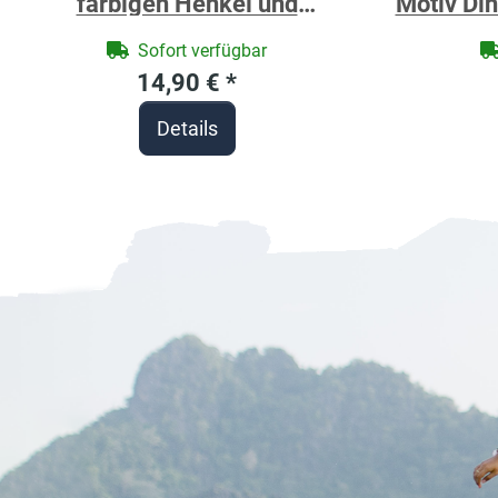
farbigen Henkel und
Motiv Din
Motivdruck Dino orangebraun
p
Sofort verfügbar
personalisierbar
14,90 €
*
Details