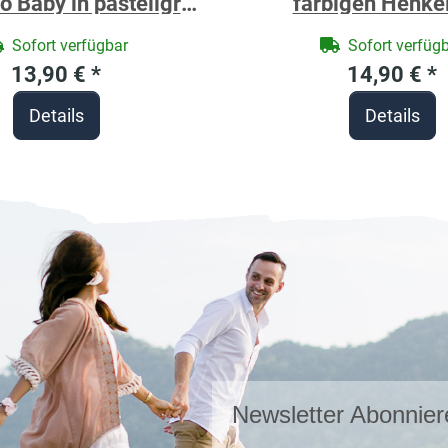
o Baby in pastellgrün
farbigen Henke
ersonalisiert
Motivdruck B
Sofort verfügbar
Sofort verfüg
personalisier
13,90 €
*
14,90 €
*
Details
Details
Newsletter Abonnier