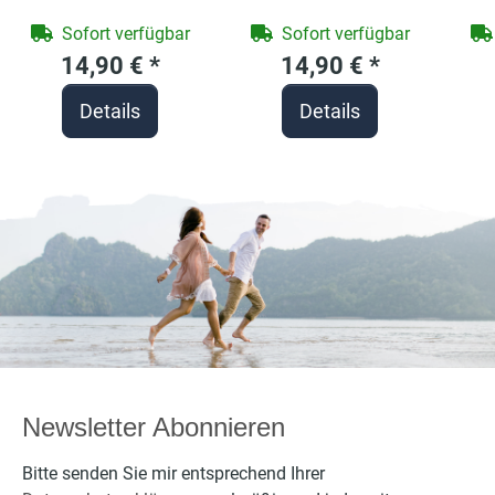
farbigen Henkel
farbigen Henkel
fa
Sofort verfügbar
Sofort verfügbar
und Motivdruck
Motivdruck
14,90 €
*
14,90 €
*
Pilze
Familien Eulen
Details
Details
personalisierbar
Newsletter Abonnieren
Bitte senden Sie mir entsprechend Ihrer