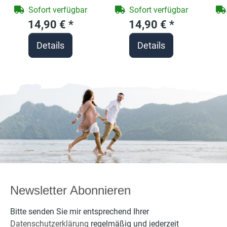
farbigen Henkel
farbigen Henkel
fa
Sofort verfügbar
Sofort verfügbar
und Motivdruck
Motivdruck
14,90 €
*
14,90 €
*
Liebeserklärung
Bärchen
Details
Details
personalisierbar
Newsletter Abonnieren
Bitte senden Sie mir entsprechend Ihrer
Datenschutzerklärung
regelmäßig und jederzeit