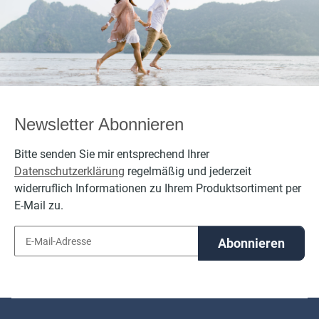
bestickt
bestickt
personalisierbar
personalisierbar
per
mit Namen
mit Namen
Newsletter Abonnieren
Bitte senden Sie mir entsprechend Ihrer
Datenschutzerklärung
regelmäßig und jederzeit
widerruflich Informationen zu Ihrem Produktsortiment per
E-Mail zu.
Abonnieren