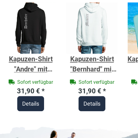
Kapuzen-Shirt
Kapuzen-Shirt
Ka
"Andre" mit
"Bernhard" mit
Zunftzeichen
Zunftzeichen
B
Sofort verfügbar
Sofort verfügbar
Drechsler -
Maurer - Berufe
31,90 €
*
31,90 €
*
Berufe Shirt für
Shirt für
Gr
Details
Details
Handwerker
Handwerker
8
Ank