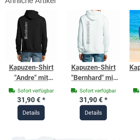
Ähnliche Artikel
Kapuzen-Shirt
Kapuzen-Shirt
Ka
"Andre" mit
"Bernhard" mit
Zunftzeichen
Zunftzeichen
Ba
Sofort verfügbar
Sofort verfügbar
Buchbinder -
Bürstenmacher -
bl
31,90 €
*
31,90 €
*
Berufe Shirt für
Berufe Shirt für
Details
Details
Handwerker
Handwerker