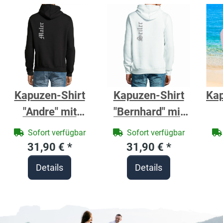
Kapuzen-Shirt
Kapuzen-Shirt
Ka
"Andre" mit
"Bernhard" mit
Zunftzeichen
Zunftzeichen
Ba
Sofort verfügbar
Sofort verfügbar
Maler - Berufe
Seiler - Berufe
ro
31,90 €
*
31,90 €
*
Shirt für
Shirt für
Details
Details
Handwerker
Handwerker
M