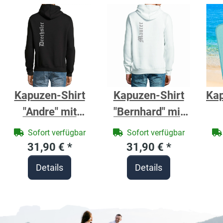
Kapuzen-Shirt
Kapuzen-Shirt
Ka
"Andre" mit
"Bernhard" mit
Zunftzeichen
Zunftzeichen
B
Sofort verfügbar
Sofort verfügbar
Drechsler -
Maurer - Berufe
31,90 €
*
31,90 €
*
Berufe Shirt für
Shirt für
Gr
Details
Details
Handwerker
Handwerker
8
Ank