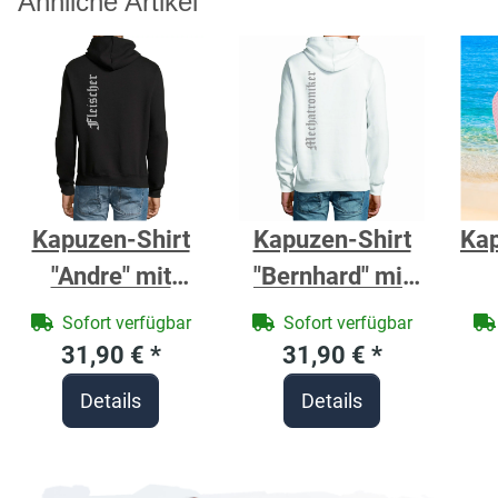
Ähnliche Artikel
Kapuzen-Shirt
Kapuzen-Shirt
Ka
"Andre" mit
"Bernhard" mit
Zunftzeichen
Zunftzeichen
Ba
Sofort verfügbar
Sofort verfügbar
Fleischer -
Mechatroniker -
ro
31,90 €
*
31,90 €
*
Berufe Shirt für
Berufe Shirt für
Details
Details
Handwerker
Handwerker
M