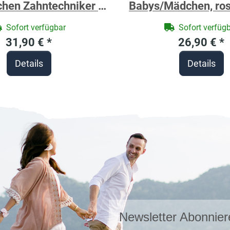
chen Zahntechniker -
Babys/Mädchen, ros
hirt für Handwerker
ca. 80 x 80 cm, 
Sofort verfügbar
Sofort verfüg
Steuerrad, Frott
31,90 €
*
26,90 €
*
Baumwolle, bes
Details
Details
personalisierbar m
Newsletter Abonnier