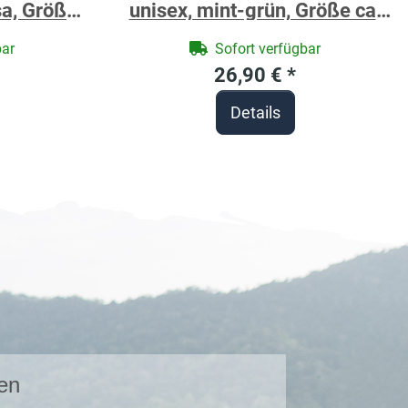
a, Größe
unisex, mint-grün, Größe ca.
Motiv
80 x 80 cm, Motiv Elefant,
bar
Sofort verfügbar
ee in
Frottee in Baumwolle, bestickt
26,90 €
*
tickt
personalisierbar mit Namen
Details
it Namen
en