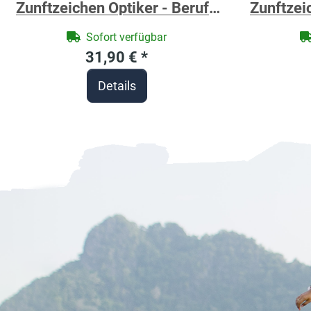
Zunftzeichen Optiker - Berufe
Zunftzei
Shirt für Handwerker
Berufe S
Sofort verfügbar
31,90 €
*
Details