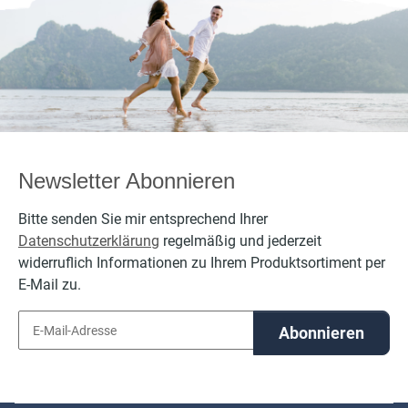
bestickt
bestickt
personalisierbar
personalisierbar
per
mit Namen
mit Namen
Newsletter Abonnieren
Bitte senden Sie mir entsprechend Ihrer
Datenschutzerklärung
regelmäßig und jederzeit
widerruflich Informationen zu Ihrem Produktsortiment per
E-Mail zu.
Abonnieren