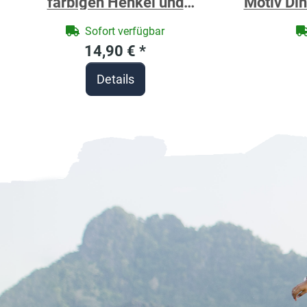
farbigen Henkel und
Motiv Din
Motivdruck Dino orangebraun
p
Sofort verfügbar
personalisierbar
14,90 €
*
Details