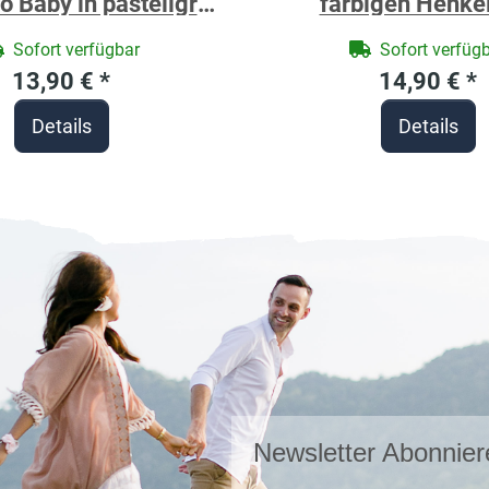
o Baby in pastellgrün
farbigen Henke
ersonalisiert
Motivdruck B
Sofort verfügbar
Sofort verfüg
personalisier
13,90 €
*
14,90 €
*
Details
Details
Newsletter Abonnier