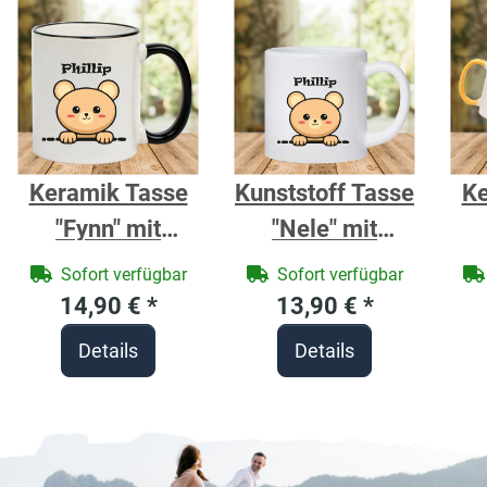
Keramik Tasse
Kunststoff Tasse
Ke
"Fynn" mit
"Nele" mit
farbigen Henkel
Motivdruck
fa
Sofort verfügbar
Sofort verfügbar
und Motivdruck
Braunbär
un
14,90 €
*
13,90 €
*
Braunbär
personalisiert
Details
Details
personalisierbar
per