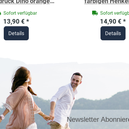
druck Dino orange
farbigen Henke
ersonalisiert
Motivdruck Ba
Sofort verfügbar
Sofort verfüg
personalisier
13,90 €
*
14,90 €
*
Details
Details
Newsletter Abonnier