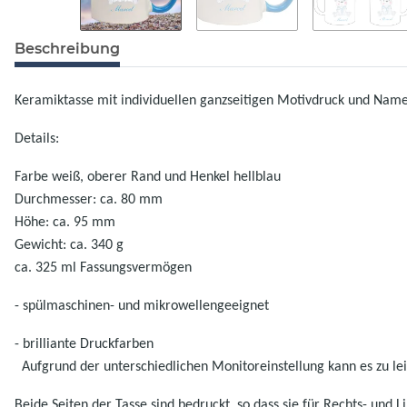
Beschreibung
Keramiktasse mit individuellen ganzseitigen Motivdruck
und Namen
Details:
Farbe weiß, oberer Rand und Henkel hellblau
Durchmesser: ca. 80 mm
Höhe: ca. 95 mm
Gewicht: ca. 340 g
ca. 325 ml Fassungsvermögen
- spülmaschinen- und mikrowellen
geeignet
- brilliante Druckfarben
Aufgrund der unterschiedlichen Monitoreinstellung kann es zu 
Beide Seiten der Tasse sind bedruckt, so dass sie für Rechts- und L