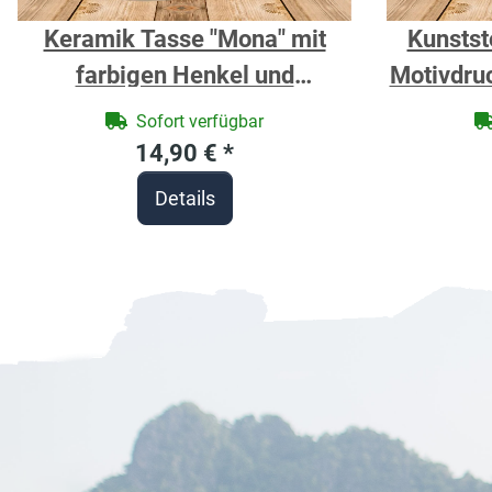
Keramik Tasse "Mona" mit
Kunstst
farbigen Henkel und
Motivdruc
Motivdruck Affe
Sofort verfügbar
personalisierbar
14,90 €
*
Details