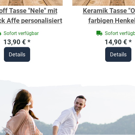
off Tasse "Nele" mit
Keramik Tasse "O
k Affe personalisiert
farbigen Henke
Motivdruck Baus
Sofort verfügbar
Sofort verfüg
personalisier
13,90 €
*
14,90 €
*
Details
Details