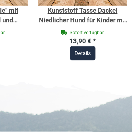
le" mit
Kunststoff Tasse Dackel
l und
Niedlicher Hund für Kinder mit
telle
Namen
bar
Sofort verfügbar
bar
13,90 €
*
Details