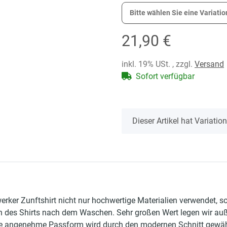
Bitte wählen Sie eine Variatio
21,90 €
inkl. 19% USt. , zzgl.
Versand
Sofort verfügbar
x
Dieser Artikel hat Variati
erker Zunftshirt nicht nur hochwertige Materialien verwendet, 
n des Shirts nach dem Waschen. Sehr großen Wert legen wir auße
 angenehme Passform wird durch den modernen Schnitt gewährlei