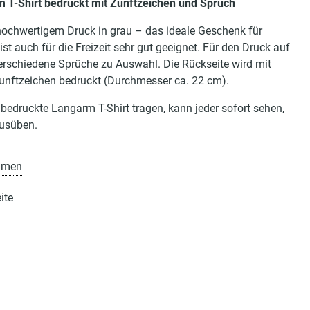
T-Shirt bedruckt mit Zunftzeichen und Spruch
 hochwertigem Druck in grau – das ideale Geschenk für
t auch für die Freizeit sehr gut geeignet. Für den Druck auf
verschiedene Sprüche zu Auswahl. Die Rückseite wird mit
Zunftzeichen bedruckt (Durchmesser ca. 22 cm).
bedruckte Langarm T-Shirt tragen, kann jeder sofort sehen,
ausüben.
amen
eite
steht über uns