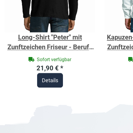
Long-Shirt "Peter" mit
Kapuzen-
Zunftzeichen Friseur - Berufe
Zunftzei
Shirt für Handwerker
Shir
Sofort verfügbar
21,90 €
*
Details