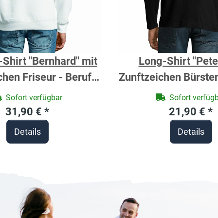
Shirt "Bernhard" mit
Long-Shirt "Pete
chen Friseur - Berufe
Zunftzeichen Bürste
t für Handwerker
Berufe Shirt für H
Sofort verfügbar
Sofort verfüg
31,90 €
*
21,90 €
*
Details
Details