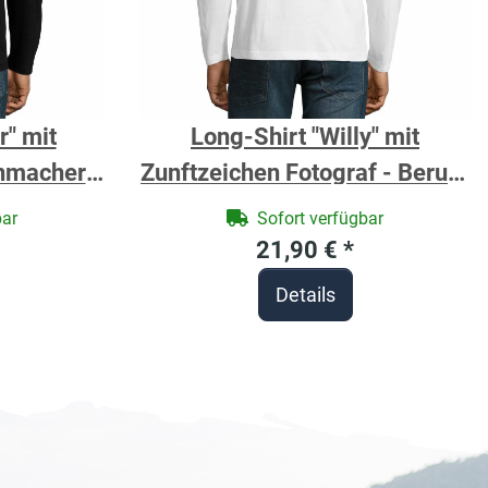
r" mit
Long-Shirt "Willy" mit
nmacher -
Zunftzeichen Fotograf - Berufe
andwerker
Shirt für Handwerker
bar
Sofort verfügbar
21,90 €
*
Details