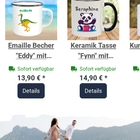
Emaille Becher
Keramik Tasse
Kun
"Eddy" mit
"Fynn" mit
Motivdruck Dino
farbigen Henkel
Sofort verfügbar
Sofort verfügbar
gelbgrün
und Motivdruck
13,90 €
*
14,90 €
*
personalisierbar
Futternder
Details
Details
Panda
p
personalisierbar