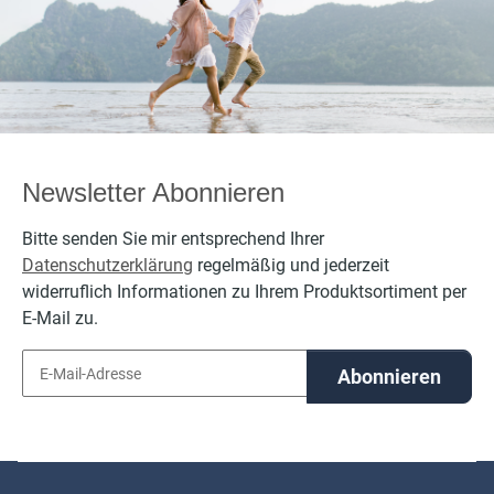
bestickt
bestickt
personalisierbar
personalisierbar
per
mit Namen
mit Namen
Newsletter Abonnieren
Bitte senden Sie mir entsprechend Ihrer
Datenschutzerklärung
regelmäßig und jederzeit
widerruflich Informationen zu Ihrem Produktsortiment per
E-Mail zu.
Abonnieren