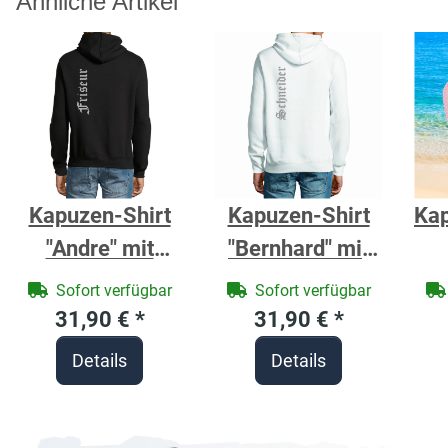
Ähnliche Artikel
Kapuzen-Shirt
Kapuzen-Shirt
Ka
"Andre" mit
"Bernhard" mit
Zunftzeichen
Zunftzeichen
Ba
Sofort verfügbar
Sofort verfügbar
Friseur - Berufe
Schneider -
ro
31,90 €
*
31,90 €
*
Shirt für
Berufe Shirt für
Details
Details
Handwerker
Handwerker
M