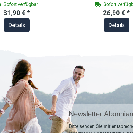
t für Handwerker
Größe ca. 80 x 80 c
Sofort verfügbar
Sofort verfüg
Schildkröte, Frot
31,90 €
*
26,90 €
*
Baumwolle, bes
Details
Details
personalisierbar m
Newsletter Abonnier
Bitte senden Sie mir entsprech