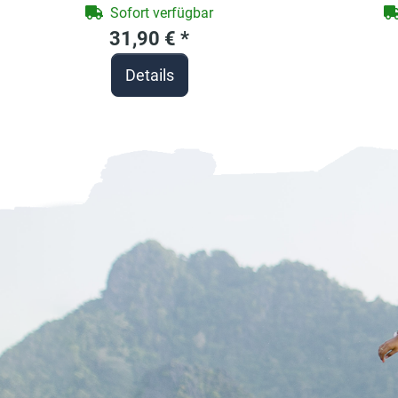
Berufe Shirt für Handwerker
Shir
Sofort verfügbar
31,90 €
*
Details