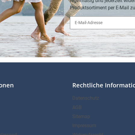
regelmäßig und jederzeit wider
Produktsortiment per E-Mail zu
ionen
Rechtliche Informat
Datenschutz
AGB
Sitemap
Impressum
Versand
Widerrufsrecht