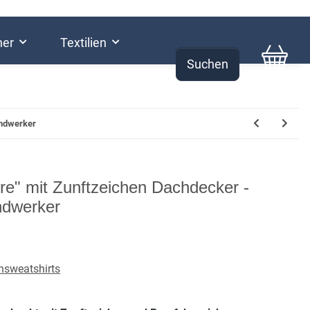
her
Textilien
Suchen
0,00 €
andwerker
re" mit Zunftzeichen Dachdecker -
ndwerker
nsweatshirts